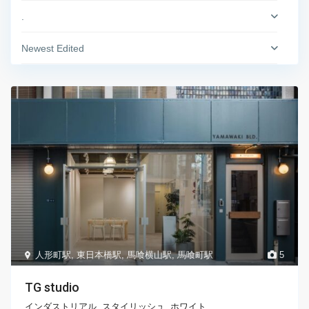
.
Newest Edited
人形町駅
,
東日本橋駅
,
馬喰横山駅
,
馬喰町駅
5
TG studio
インダストリアル
,
スタイリッシュ
,
ホワイト