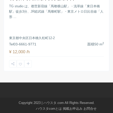
TG studio は、都営新宿線「馬喰横山駅」・浅草線「東日本橋
駅」徒歩3分、JR総武線「馬喰町駅」・東京メトロ日比谷線「人
形 ...
東京都中央区日本橋久松町12-2
2
Tel
03-6661-9771
面積
50 m
¥ 12,000
/h
Copyright 2023 | ハウスタ.com All Rights Reserved.
ハウスタcomとは
掲載お申込み
お問合せ