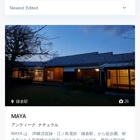
Newest Edited
鎌倉駅
26
MAYA
アンティーク
,
ナチュラル
MAYA は、JR横須賀線・江ノ島電鉄「鎌倉駅」から徒歩圏、材