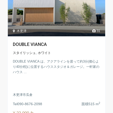
木更津
31
DOUBLE VIANCA
スタイリッシュ
,
ホワイト
DOUBLE VIANCA は、アクアラインを渡って約3分(都心よ
り40分程)に位置するハウススタジオ＆ガレージ。一軒家の
ハウス ...
木更津市瓜倉
2
Tel
090-8676-2098
面積
515 m