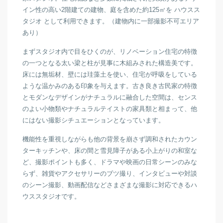
イン性の高い2階建ての建物、庭を含めた約125㎡を ハウスス
タジオ として利用できます。（建物内に一部撮影不可エリア
あり）
まずスタジオ内で目をひくのが、リノベーション住宅の特徴
の一つとなる太い梁と柱が見事に木組みされた構造美です。
床には無垢材、壁には珪藻土を使い、住宅が呼吸をしている
ような温かみのある印象を与えます。古き良き古民家の特徴
とモダンなデザインがナチュラルに融合した空間は、センス
のよい小物類やナチュラルテイストの家具類と相まって、他
にはない撮影シチュエーションとなっています。
機能性を重視しながらも他の背景を崩さず調和されたカウン
ターキッチンや、床の間と雪見障子がある小上がりの和室な
ど、撮影ポイントも多く、ドラマや映画の日常シーンのみな
らず、雑貨やアクセサリーのブツ撮り、インタビューや対談
のシーン撮影、動画配信などさまざまな撮影に対応できるハ
ウススタジオです。