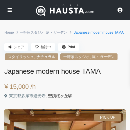
Home
一軒家スタジオ
,
庭・ガーデン
Japanese modern house TAMA
シェア
検討中
Print
,
,
スタイリッシュ
ナチュラル
一軒家スタジオ
庭・ガーデン
Japanese modern house TAMA
¥ 15,000
/h
東京都多摩市連光寺,
聖蹟桜ヶ丘駅
PICK UP