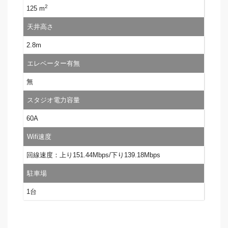
2
125 m
天井高さ
2.8m
エレベーター有無
無
スタジオ電力容量
60A
Wifi速度
回線速度：上り151.44Mbps/下り139.18Mbps
駐車場
1台