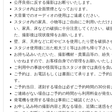
公序良俗に反する撮影はお断りいたします。
スタジオ内は全面禁煙となっております。
大音量でのオーディオの使用はご遠慮ください。
スタジオ内の家具、小物等はご自由にご利用いただけ
い、家具、床などの破損に十分注意してください。破
た、撮影後は現状復帰をお願いします。
壁、床、天井などに釘やビスを使用したり壁を破損さ
スタジオ使用後に出た粗大ゴミ等はお持ち帰り下さい
お持ち込みいただいた、撮影機材・貴重品等の、紛失
いかねますので、お客様自身での管理をお願いいたし
ご利用中の事故や怪我等は当スタジオ側では責任を負
ご予約は、お電話もしくは書面にて承ります。ご予約
す。
ご予約当日、遅刻する場合は必ずご予約時間の30分
ご連絡がない場合はご予約の時間から利用料金が発生
発電機を使用する場合は事前にご確認ください。
お申し込み時の撮影内容と異なる場合、近隣に迷惑を