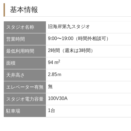
基本情報
旧海岸第九スタジオ
スタジオ名称
9:00〜19:00（時間外相談可）
営業時間
2時間（週末は3時間）
最低利用時間
2
94 m
面積
2.85ｍ
天井高さ
無
エレベーター有無
100V30A
スタジオ電力容量
1台
駐車場