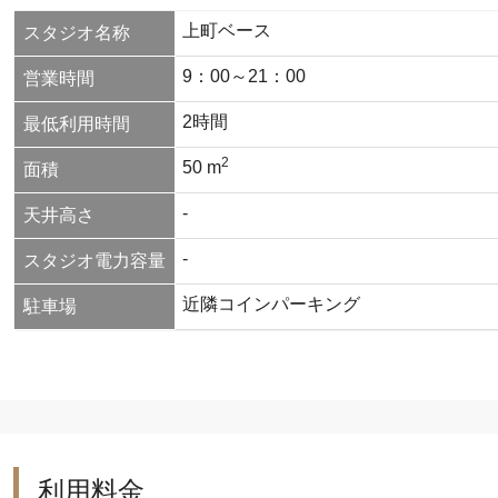
上町ベース
スタジオ名称
9：00～21：00
営業時間
2時間
最低利用時間
2
50 m
面積
-
天井高さ
-
スタジオ電力容量
近隣コインパーキング
駐車場
利用料金