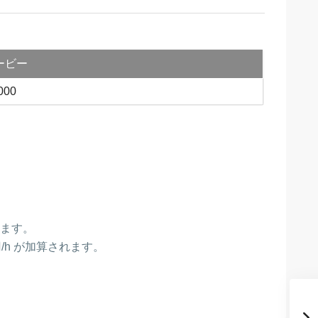
ービー
000
れます。
/h が加算されます。