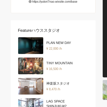
https://yutori7nao.wixsite.com/base
Featureハウススタジオ
PLAN NEW DAY
¥ 22,000
/h
TINY MOUNTAIN
¥ 16,500
/h
神楽坂スタジオ
¥ 8,470
/h
LAG SPACE
SHINJUKU#2