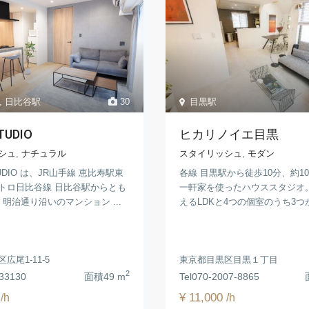
,
日比谷駅
30
目黒駅
TUDIO
ヒカリノイエ目黒
シュ
,
ナチュラル
スタイリッシュ
,
モダン
TUDIO は、JR山手線 恵比寿駅東
各線 目黒駅から徒歩10分、約10
トロ日比谷線 日比谷駅からとも
一軒家を使ったハウススタジオ。
明治通り沿いのマンション ...
えるLDKと4つの個室のうち3つが撮
広尾1-11-5
東京都目黒区目黒１丁目
2
33130
面積
49 m
Tel
070-2007-8865
0
¥ 11,000
/h
/h