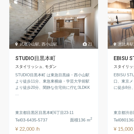
武蔵小山駅
,
西小山駅
21
恵比寿駅
STUDIO目黒本町
EBISU S
スタイリッシュ
,
モダン
スタイリッ
STUDIO目黒本町 は東急目黒線・西小山駅
EBISU S
より徒歩11分、東急東横線・学芸大学前駅
口、東京メ
より徒歩20分、閑静な住宅街に佇む3LDKK
に徒歩8分、
...
東京都目黒区目黒本町6丁目23-11
東京都渋谷区
2
Tel
03-6435-5737
面積
136 m
Tel
080136
¥ 22,000
¥ 15,00
/h