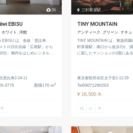
26
三軒茶屋駅
iwi EBISU
TINY MOUNTAIN
,
ホワイト
,
洋館
アンティーク
,
グリーン
,
ナチュ
iiwi EBISU は、各線「恵比寿
TINY MOUNTAIN は、東急
メトロ日比谷線「広尾駅」から
軒茶屋駅」南口から徒歩2分、国
0分。都内をはじめレンタル ...
に面したマンションの1階にあるハ
恵比寿2-24-11
東京都世田谷区太子堂1-12-29
2
20-3775
面積
170 m
Tel
09071290253
¥ 16,500
/h