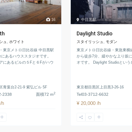
16
中目黒駅
th
Daylight Studio
シュ
,
ホワイト
スタイリッシュ
,
モダン
・東京メトロ日比谷線 中目黒駅
東京メトロ日比谷線・東急東横
分にあるハウススタジオです。
から徒歩7分、緩やかな上り坂
アにあるビルの５Fと６Fがハウ
オです。 Daylight Studioという名
青葉台2-21-9 紫弘ビル 5F
東京都目黒区上目黒3-26-16
2
2-2338
面積
72 m
Tel
03-3712-6632
0
¥ 20,000
/h
/h