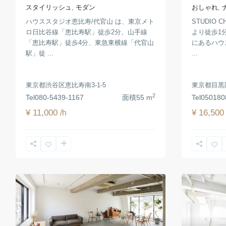
スタイリッシュ
,
モダン
おしゃれ
,
ハウススタジオ恵比寿/代官山︎ は、東京メト
STUDIO
ロ日比谷線「恵比寿駅」徒歩2分、山手線
より徒歩1
「恵比寿駅」徒歩4分、東急東横線「代官山
にあるハウ
駅」徒 ...
...
東京都渋谷区恵比寿南3-1-5
東京都目黒区
2
Tel
080-5439-1167
面積
55 m
Tel
050180
¥ 11,000
¥ 16,50
/h