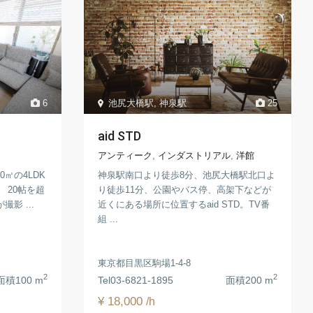
6
池尻大橋駅
,
神泉駅
25
aid STD
アンティーク
,
インダストリアル
,
洋館
0㎡の4LDK
神泉駅南口より徒歩8分、池尻大橋駅北口よ
 20帖を超
り徒歩11分、公園やバス停、高架下などが
影 ...
近くにある場所に位置するaid STD。TV番
組 ...
東京都目黒区駒場1-4-8
2
2
面積
100 m
Tel
03-6821-1895
面積
200 m
¥ 18,000
/h