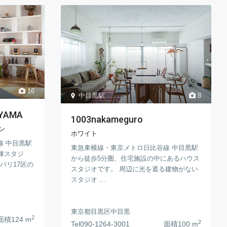
16
中目黒駅
8
IYAMA
1003nakameguro
ン
ホワイト
線 中目黒駅
東急東横線・東京メトロ日比谷線 中目黒駅
棟スタジ
から徒歩5分圏、住宅施設の中にあるハウス
パリ17区の
スタジオです。 周辺に光を遮る建物がない
スタジオ ...
東京都目黒区中目黒
2
面積
124 m
2
Tel
090-1264-3001
面積
100 m