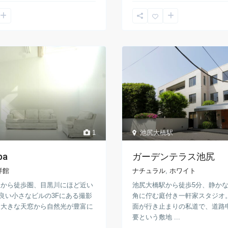
1
池尻大橋駅
ba
ガーデンテラス池尻
洋館
ナチュラル
,
ホワイト
駅から徒歩圏、目黒川にほど近い
池尻大橋駅から徒歩5分、静か
良い小さなビルの3Fにある撮影
角に佇む庭付き一軒家スタジオ
 大きな天窓から自然光が豊富に
面が行き止まりの私道で、道路
要という敷地 ...