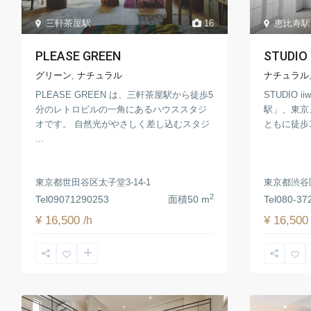
三軒茶屋駅
16
恵比寿駅
PLEASE GREEN
STUDIO i
グリーン
,
ナチュラル
ナチュラル
PLEASE GREEN は、三軒茶屋駅から徒歩5
STUDIO 
分のレトロビルの一角にあるハウススタジ
駅」、東京
オです。 自然光がやさしく差し込むスタジ
ともに徒歩1
...
東京都世田谷区太子堂3-14-1
東京都渋谷区
2
Tel
09071290253
面積
50 m
Tel
080-37
¥ 16,500
¥ 16,500
/h