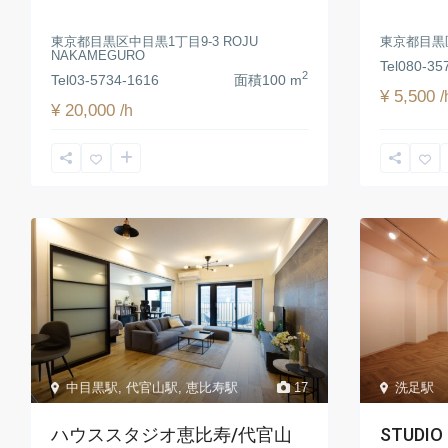
東京都目黒区中目黒1丁目9-3 ROJU
東京都目黒区
NAKAMEGURO
Tel
080-35
2
Tel
03-5734-1616
面積
100 m
¥ 5,500
/
¥ 20,000
/h
中目黒駅
,
代官山駅
,
恵比寿駅
17
洗足駅
ハウススタジオ恵比寿/代官山︎
STUDIO 