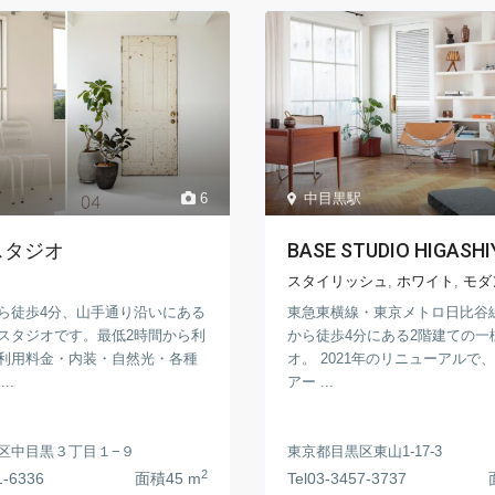
6
中目黒駅
スタジオ
BASE STUDIO HIGASH
スタイリッシュ
,
ホワイト
,
モダ
ら徒歩4分、山手通り沿いにある
東急東横線・東京メトロ日比谷
スタジオです。最低2時間から利
から徒歩4分にある2階建ての一
利用料金・内装・自然光・各種
オ。 2021年のリニューアルで、
..
アー ...
区中目黒３丁目１−９
東京都目黒区東山1-17-3
2
1-6336
面積
45 m
Tel
03-3457-3737