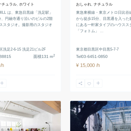
ナチュラル
,
ホワイト
おしゃれ
,
ナチュラル
 CHILL は、東急目黒線「洗足駅」
東急東横線・東京メトロ日比谷
分、円融寺通り沿いのビルの2階
から徒歩15分、目黒通を入った
ススタジオ。撮影用のスタジオ
にある一軒家タイプのハウスス
「フォトム」 ...
洗足2-6-15 洗足21ビル2F
東京都目黒区中目黒5-7-7
2
88815
面積
131 m
Tel
03-6451-0850
0
¥ 15,000
/h
/h