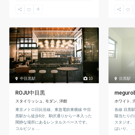
中目黒駅
10
目黒駅
ROJU中目黒
meguro
スタイリッシュ
,
モダン
,
洋館
ホワイト
,
東京メトロ日比谷線、東急電鉄東横線 中目
各線 目黒
黒駅から徒歩6分、駒沢通りから一本入った
陽当たりの
閑静な場所にあるレンタルスペースです。
スタジオ。
コルビジェ ...
はいり、 ...