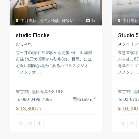
中目黒駅
,
池尻大橋駅
,
神泉駅
17
中目黒駅
studio Flocke
Studio 5
おしゃれ
スタイリッ
京王井の頭線 神泉駅から徒歩9分、田園都
東急東横線
市線 池尻大橋駅から徒歩8分、目黒川にほ
から徒歩8
ど近い閑静な場所にあるハウススタジオ
青葉台エリ
「スタジオ ...
ススタジ ...
東京都目黒区青葉台3-16-8
東京都目黒区
2
Tel
080-3498-7866
面積
150 m
Tel
03-671
¥ 13,800
¥ 10,00
/h