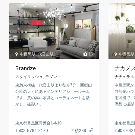
中目黒駅
,
代官山駅
16
中目黒駅
Brandze
ナカメ
スタイリッシュ
,
モダン
ナチュラル
東急東横線・代官山駅より徒歩7分、西郷山
中目黒駅か
公園の近くにあるインテリアショールーム
自然光ハウ
です。質の高い家具とコーディネートを活
用可能で、
かし、撮影ス ...
備品に撮影 .
東京都目黒区青葉台1-4-10
東京都目黒
2
Tel
03-5784-3170
面積
239 m
Tel
03-642