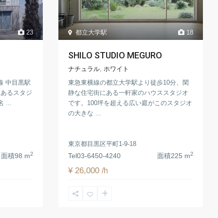
23
都立大学駅
18
SHILO STUDIO MEGURO
ナチュラル
,
ホワイト
線 中目黒駅
東急東横線の都立大学駅より徒歩10分、閑
にあるスタジ
静な住宅街にある一軒家のハウススタジオ
 ...
です。100坪を超える広い庭がこのスタジオ
の大きな ...
東京都目黒区平町1-9-18
2
2
面積
98 m
Tel
03-6450-4240
面積
225 m
¥ 26,000
/h