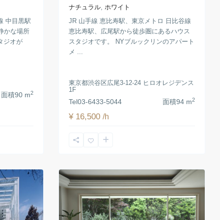
ナチュラル
,
ホワイト
JR 山手線 恵比寿駅、東京メトロ 日比谷線
線 中目黒駅
恵比寿駅、広尾駅から徒歩圏にあるハウス
静かな場所
スタジオです。 NYブルックリンのアパート
タジオが
メ ...
東京都渋谷区広尾3-12-24 ヒロオレジデンス
1F
2
面積
90 m
2
Tel
03-6433-5044
面積
94 m
¥ 16,500
/h